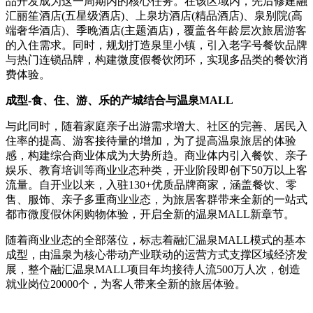
品开发成为这一周期内的核心任务。在该区域内，先后修建融
汇丽笙酒店(五星级酒店)、上泉坊酒店(精品酒店)、泉别院(高
端奢华酒店)、季晚酒店(主题酒店)，覆盖各年龄层次旅居游客
的入住需求。同时，规划打造泉里小镇，引入老字号餐饮品牌
与热门连锁品牌，构建微度假餐饮闭环，实现多品类的餐饮消
费体验。
成型-食、住、游、乐的产城结合与温泉MALL
与此同时，随着家庭亲子出游需求增大、社区的完善、居民入
住率的提高、游客接待量的增加，为了提高温泉旅居的体验
感，构建综合商业体成为大势所趋。商业体内引入餐饮、亲子
娱乐、教育培训等商业业态种类，开业阶段即创下50万以上客
流量。自开业以来，入驻130+优质品牌商家，涵盖餐饮、零
售、服饰、亲子多重商业业态，为旅居客群带来全新的一站式
都市微度假休闲购物体验，开启全新的温泉MALL新章节。
随着商业业态的全部落位，标志着融汇温泉MALL模式的基本
成型，由温泉为核心带动产业联动的运营方式支撑区域经济发
展，整个融汇温泉MALL项目年均接待人流500万人次，创造
就业岗位20000个，为客人带来全新的旅居体验。