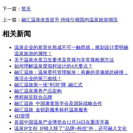
下一篇：
暂无
上一篇：
融汇温泉改造提升 持续引领国内温泉旅游潮流
相关新闻
温泉企业的差异化形成不可一触而就，规划设计需明确
温泉旅游的属性！
关于温泉水质卫生要求及常规与非常规检测方法
如何理解温泉度假村设计的4大要点？
融汇温旅：温泉委托管理板块：有趣的灵魂彼此碰撞，
激活企业的第三曲线！
融汇温旅第一张“利润”牌_融汇式
融汇温泉康养产品架构
携程丽呈联合品牌
融汇温旅_中国康复医学会及国际战略合作
融汇温旅_金钥匙服务标杆温泉服务
4D管理
首届中国温泉产业博览会12月24日在重庆开幕
温泉IP文创_IP植入除了"品牌+粉丝"外，还可融入文化