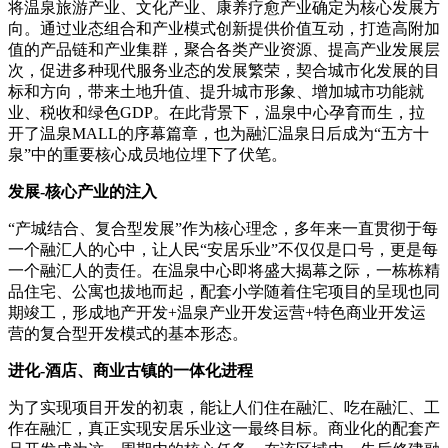
将温泉旅游产业、文化产业、康养疗愈产业确定为核心发展方
向。通过业态组合和产业模式创新提供价值互动，打造高附加
值的产品链和产业集群，聚合各类产业资源、提高产业发展层
次，促进多种现代服务业态的发展繁荣，契合城市化发展的目
标和方向，带来土地升值、提升城市形象、增加城市功能就
业、税收和绿色GDP。在此背景下，温泉中心孕育而生，拉
开了温泉MALL的序幕篇章，也为融汇温泉日后成为“五方十
泉”中的重要核心成员地位埋下了伏笔。
发展-核心产业的注入
“产城结合、复合型发展”作为核心理念，多年来一直贯彻于每
一个融汇人的心中，让人民“安居乐业”不仅仅是口号，更是每
一个融汇人的责任。在温泉中心即将盛大揭幕之际，一栋栋精
品住宅、公寓也拔地而起，配套小学随着住宅项目的呈现也同
期竣工，形成地产开发+温泉产业开发运营+特色商业开发运
营的复合型开发模式的基本形态。
进化-酒店、商业古镇的一体化进程
为了实现项目开发的初衷，能让人们住在融汇、吃在融汇、工
作在融汇，真正实现安居乐业这一最终目标。商业化的配套产