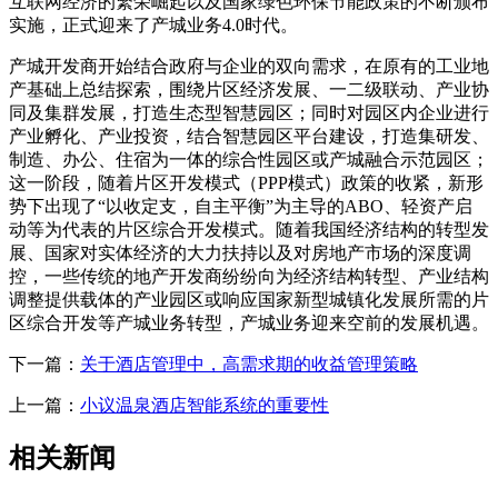
互联网经济的繁荣崛起以及国家绿色环保节能政策的不断颁布
实施，正式迎来了产城业务4.0时代。
产城开发商开始结合政府与企业的双向需求，在原有的工业地
产基础上总结探索，围绕片区经济发展、一二级联动、产业协
同及集群发展，打造生态型智慧园区；同时对园区内企业进行
产业孵化、产业投资，结合智慧园区平台建设，打造集研发、
制造、办公、住宿为一体的综合性园区或产城融合示范园区；
这一阶段，随着片区开发模式（PPP模式）政策的收紧，新形
势下出现了“以收定支，自主平衡”为主导的ABO、轻资产启
动等为代表的片区综合开发模式。随着我国经济结构的转型发
展、国家对实体经济的大力扶持以及对房地产市场的深度调
控，一些传统的地产开发商纷纷向为经济结构转型、产业结构
调整提供载体的产业园区或响应国家新型城镇化发展所需的片
区综合开发等产城业务转型，产城业务迎来空前的发展机遇。
下一篇：
关于酒店管理中，高需求期的收益管理策略
上一篇：
小议温泉酒店智能系统的重要性
相关新闻