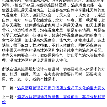
态温泉系列、动感温泉系列、SPA美容美休系列、保健按摩系
列等。(相当于4A及5A级标准园林景观)。温泉养生功能，在
建设上要以露天温泉为主，让游客在大自然中享受纯天然的空
气温泉水、阳光，达到天水合一，天人合一，人水合一，亲近
自然。南方一年四季都能营业，北方一年春、夏、秋适用，就
是冬天采取一些保暖措施后也可以享用露天温泉，如天上飘着
雪花，池边堆着冰雪，泡在温泉水里，更是别有情调。可是在
较早开发温泉的一些项目中，普遍都将温泉建在封闭的室内，
空气不流通，加上温泉水温度高、热气大、矿物质味道、造成
缺氧，很不服舒，档次很低，不利人体健康。同时还应建有一
些半露天半室内的温泉沐浴区和少部分纯室内的温泉沐浴区。
室内又空间要高一些，做好通风换气，防止零气滴水等技术处
理。温泉沐浴区的建设尽量做到人性化。
所以在温泉旅游规划设计与建设时一切都要考虑人体需求的方
便、舒适、细微、周道，在考虑共性需要的同时，还要考虑
男、女、老、少、残的个性需求。
下一篇：
温泉酒店管理公司提升酒店企业员工文化的重大意义
上一篇：
酒店收益管理涉及到超售、需求预测、客房分配和定
价