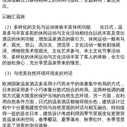
洗浴缓解压力获得精神上的休闲与放松，主题鲜明，重点突
出。
（2）多样化的文化与运动体验丰富休闲功能 在日式，温
泉多与丰富多彩的休闲运动与文化活动相结合以此丰富及突出
酒店的休闲功能，增加温泉酒店的吸引力。休闲运动一般有马
术、观光、登山、高尔夫、漂流等，文化活动一般有剧场观
演、博物馆美术馆观光、文化艺术参与、本土文化节事活动
等。多样化的休闲运动与文化活动丰富了客人的体验，全方位
的放松身心，充分享受温泉带来的惬意。
（3）与优美自然环境环境友好对话
欧洲国家温泉酒店多采用小巧而水平的体量集中布局的方式，
日本则采用多个小巧体量分散式组合的布局。这两种低调的建
筑方式最大限度的保护当地的自然生态环境。另一方面，在利
用自然条件方面，日式的温泉酒店都做得很出色，建筑设计过
程中十分重视建筑空间与自然景观的对话与相互融合。特别值
得一提的是在日本，建筑设计考虑利用四季节景观变化更替营
造温泉休闲空间，春季樱花、夏季瀑布、秋季红叶、冬季雪景
丰富了游客的泡浴体验。