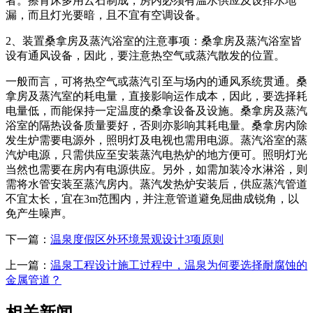
者。擦背床多用云石制成，房内必须有温水供应及设排水地
漏，而且灯光要暗，且不宜有空调设备。
2、装置桑拿房及蒸汽浴室的注意事项：桑拿房及蒸汽浴室皆
设有通风设备，因此，要注意热空气或蒸汽散发的位置。
一般而言，可将热空气或蒸汽引至与场内的通风系统贯通。桑
拿房及蒸汽室的耗电量，直接影响运作成本，因此，要选择耗
电量低，而能保持一定温度的桑拿设备及设施。桑拿房及蒸汽
浴室的隔热设备质量要好，否则亦影响其耗电量。桑拿房内除
发生炉需要电源外，照明灯及电视也需用电源。蒸汽浴室的蒸
汽炉电源，只需供应至安装蒸汽电热炉的地方便可。照明灯光
当然也需要在房内有电源供应。另外，如需加装冷水淋浴，则
需将水管安装至蒸汽房内。蒸汽发热炉安装后，供应蒸汽管道
不宜太长，宜在3m范围内，并注意管道避免屈曲成锐角，以
免产生噪声。
下一篇：
温泉度假区外环境景观设计3项原则
上一篇：
温泉工程设计施工过程中，温泉为何要选择耐腐蚀的
金属管道？
相关新闻