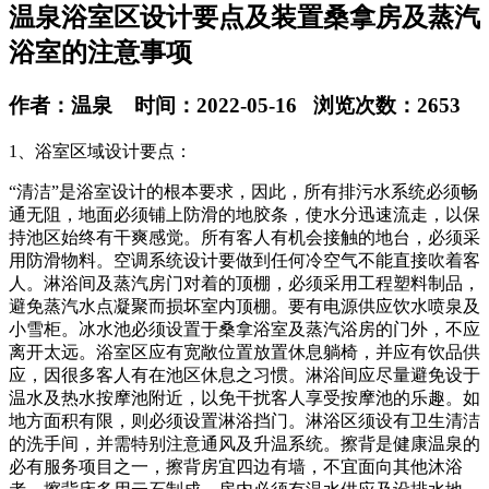
温泉浴室区设计要点及装置桑拿房及蒸汽
浴室的注意事项
作者：温泉 时间：2022-05-16 浏览次数：2653
1、浴室区域设计要点：
“清洁”是浴室设计的根本要求，因此，所有排污水系统必须畅
通无阻，地面必须铺上防滑的地胶条，使水分迅速流走，以保
持池区始终有干爽感觉。所有客人有机会接触的地台，必须采
用防滑物料。空调系统设计要做到任何冷空气不能直接吹着客
人。淋浴间及蒸汽房门对着的顶棚，必须采用工程塑料制品，
避免蒸汽水点凝聚而损坏室内顶棚。要有电源供应饮水喷泉及
小雪柜。冰水池必须设置于桑拿浴室及蒸汽浴房的门外，不应
离开太远。浴室区应有宽敞位置放置休息躺椅，并应有饮品供
应，因很多客人有在池区休息之习惯。淋浴间应尽量避免设于
温水及热水按摩池附近，以免干扰客人享受按摩池的乐趣。如
地方面积有限，则必须设置淋浴挡门。淋浴区须设有卫生清洁
的洗手间，并需特别注意通风及升温系统。擦背是健康温泉的
必有服务项目之一，擦背房宜四边有墙，不宜面向其他沐浴