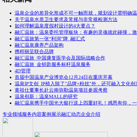
温泉企业的差异化形成不可一触而就，规划设计需明确温
关于温泉水质卫生要求及常规与非常规检测方法
如何理解温泉度假村设计的4大要点？
融汇温旅：温泉委托管理板块：有趣的灵魂彼此碰撞，激
融汇温旅第一张“利润”牌_融汇式
融汇温泉康养产品架构
携程丽呈联合品牌
融汇温旅_中国康复医学会及国际战略合作
融汇温旅_金钥匙服务标杆温泉服务
4D管理
首届中国温泉产业博览会12月24日在重庆开幕
温泉IP文创_IP植入除了"品牌+粉丝"外，还可融入文
黄祖仕董事长赴云南弥勒温泉项目参观考察
温泉创新：温泉MALL的研究
融汇温泉携手中国光大银行送上四重好礼！感恩有你，一
专业领域
服务内容
案例展示
融汇动态
企业介绍