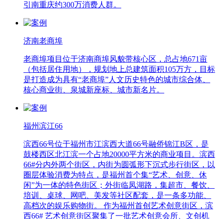
引南重庆约300万消费人群。
济南老商埠
老商埠项目位于济南商埠风貌带核心区，总占地671亩
（包括居住用地），规划地上总建筑面积105万方，目标
是打造成为具有“老商埠”人文历史特色的城市综合体、
核心商业街、泉城新座标、城市新名片。
福州滨江66
滨西66号位于福州市江滨西大道66号融侨锦江B区，是
鼓楼西区北江滨一个占地20000平方米的商业项目。滨西
66#分内外两个街区，内街为圆弧形下沉式步行街区，以
圈层体验消费为特点，是福州首个集“艺术、创意、休
闲”为一体的特色街区；外街临凤湖路，集超市、餐饮、
培训、桌球、网吧、美发等社区配套，是一条多功能、
高档次的娱乐购物街。 作为福州首创艺术创意街区，滨
西66# 艺术创意街区聚集了一批艺术创意会所、文创机