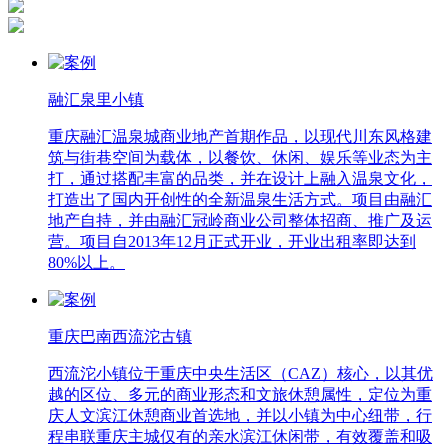
融汇泉里小镇
重庆融汇温泉城商业地产首期作品，以现代川东风格建
筑与街巷空间为载体，以餐饮、休闲、娱乐等业态为主
打，通过搭配丰富的品类，并在设计上融入温泉文化，
打造出了国内开创性的全新温泉生活方式。项目由融汇
地产自持，并由融汇冠岭商业公司整体招商、推广及运
营。项目自2013年12月正式开业，开业出租率即达到
80%以上。
重庆巴南西流沱古镇
西流沱小镇位于重庆中央生活区（CAZ）核心，以其优
越的区位、多元的商业形态和文旅休憩属性，定位为重
庆人文滨江休憩商业首选地，并以小镇为中心纽带，行
程串联重庆主城仅有的亲水滨江休闲带，有效覆盖和吸