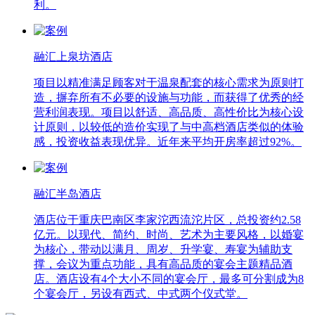
利。
融汇上泉坊酒店
项目以精准满足顾客对于温泉配套的核心需求为原则打
造，摒弃所有不必要的设施与功能，而获得了优秀的经
营利润表现。项目以舒适、高品质、高性价比为核心设
计原则，以较低的造价实现了与中高档酒店类似的体验
感，投资收益表现优异。近年来平均开房率超过92%。
融汇半岛酒店
酒店位于重庆巴南区李家沱西流沱片区，总投资约2.58
亿元。以现代、简约、时尚、艺术为主要风格，以婚宴
为核心，带动以满月、周岁、升学宴、寿宴为辅助支
撑，会议为重点功能，具有高品质的宴会主题精品酒
店。酒店设有4个大小不同的宴会厅，最多可分割成为8
个宴会厅，另设有西式、中式两个仪式堂。