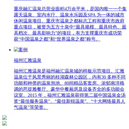
重庆融汇温泉总营业面积4万余平米，是国内唯一一个集
露天温泉、室内水疗、温泉水乐园及SPA 为一体的城市
休闲温泉项目。重庆市温泉之都标志工程和重庆市政府
重点项目，被誉为五方十泉中“最具规模、最具特色、最
具档次、最具影响力”的项目，有力支撑重庆市成功荣
获“中国温泉之都”和“世界温泉之都”称号。
福州汇雅温泉
福州汇雅温泉是福州融汇温泉城的样板示范项目。汇雅
温泉位于风景秀丽的桂湖森林公园区，内有30 多种不同
功能和种类的温泉泡池、80间精品客套房、浓郁南洋格
调的芭提雅餐厅、豪华中餐厢房及设备齐全的多功能会
议室。2015 年，福州汇雅温泉获得第二届中国温泉金汤
奖“最佳服务温泉”、“最佳新锐温泉”、“十大网络最具人
气温泉”等荣誉。