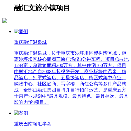
融汇文旅小镇项目
重庆融汇温泉城
重庆融汇温泉城，位于重庆市沙坪坝区梨树湾区域，距
离沙坪坝区核心商圈三峡广场仅3分钟车程。项目总占地
1244亩，总建筑面积200万方，其中住宅160万方。项目
由融汇地产自2008年起投资开发，商业板块由温泉、精
品酒店、别墅式酒店、五星级酒店、街区式集中商业、
购物中心、社区底商、写字楼、商住公寓等多种产品构
成，全部由融汇集团自持并自行招商运营。是重庆五方
十泉产业规划中“最具规模、最具特色、最具档次、最具
影响力”的项目。
重庆巴南融汇半岛