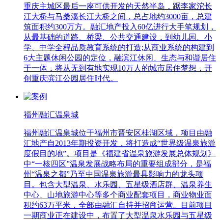
重庆主城区最后一座可供开发的天然半岛，踞李家沱长
江大桥与马桑溪长江大桥之间，总占地约3000亩，总建
筑面积约300万方。融汇地产投入60亿进行大手笔规划，
从最基础的道路、桥梁、公共交通建设，到幼儿园、小
学、中学全程品质教育系统的打造;从商业系统的构建到
6大主题休闲公园的定位，融滨江休闲、生态与和谐居住
于一体，将从无到有地实现10万人的城市居住梦想，开
创重庆滨江公园居住时代。
福州融汇温泉城
福州融汇温泉城位于福州市晋安区桂湖区域，项目由融
汇地产自2013年期投资开发，将打造成“世界级温泉旅游
度假目的地”。项目是《福建省温泉旅游发展总体规划》
中“一核四区”温泉发展战略布局的重要组成部分，是福
州“温泉之都”乃至中国温泉旅游最具影响力的龙头项
目。包含大型温泉、水乐园、五星级酒店群、温泉养生
中心、山地旅游中心等多个商业配套项目，商业物业面
积约63万平米，全部由融汇自持并招商运营。目前项目
一期商业正在建设中，布置了大型温泉水乐园与五星级