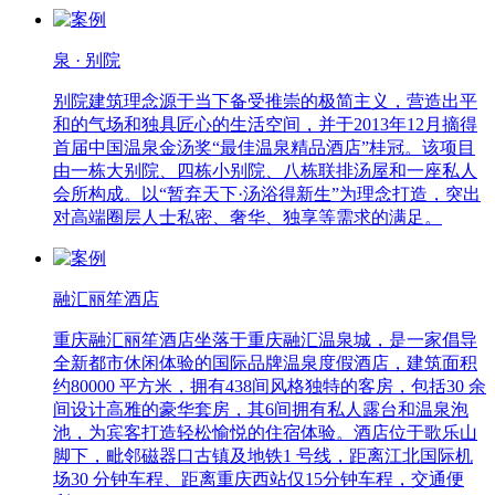
泉 · 别院
别院建筑理念源于当下备受推崇的极简主义，营造出平
和的气场和独具匠心的生活空间，并于2013年12月摘得
首届中国温泉金汤奖“最佳温泉精品酒店”桂冠。该项目
由一栋大别院、四栋小别院、八栋联排汤屋和一座私人
会所构成。以“暂弃天下·汤浴得新生”为理念打造，突出
对高端圈层人士私密、奢华、独享等需求的满足。
融汇丽笙酒店
重庆融汇丽笙酒店坐落于重庆融汇温泉城，是一家倡导
全新都市休闲体验的国际品牌温泉度假酒店，建筑面积
约80000 平方米，拥有438间风格独特的客房，包括30 余
间设计高雅的豪华套房，其6间拥有私人露台和温泉泡
池，为宾客打造轻松愉悦的住宿体验。酒店位于歌乐山
脚下，毗邻磁器口古镇及地铁1 号线，距离江北国际机
场30 分钟车程、距离重庆西站仅15分钟车程，交通便