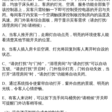
器，均放于床头柜上。客房的灯光、空调、服务功能全部集于
该控制器上，宾客只需轻触一下即可控制受控电器的开启与关
闭。每间客厅内安装一个空调触摸屏控制板控制房内的温度及
风速。房门外装有综合面板，用于显示宾客需求（请勿打扰/
清理房间/门铃/请稍候）。
A、当客人推开房门，走廊灯自动点亮，明亮的环境使客人能
看清楚其他节能开关的位置。
B、当客人插入房卡后空调、灯光将回复到客人离开时自设的
状态。
C、“请勿打扰”与“门铃”，“清理房间”与“请勿打扰”可以自动
互锁。“请勿打扰”开启时，门外指示灯亮，门铃自动失效，当
打开“清理房间”时，“请勿打扰”功能将自动关闭。
D、通过系统指令使窗帘自动打开，窗外自然的景观、明亮的
光线，令客人心情舒畅。
E、有客人来访时，可以按下洗手间马桶旁的“请稍候”开关即
可提醒门外访客稍等候。