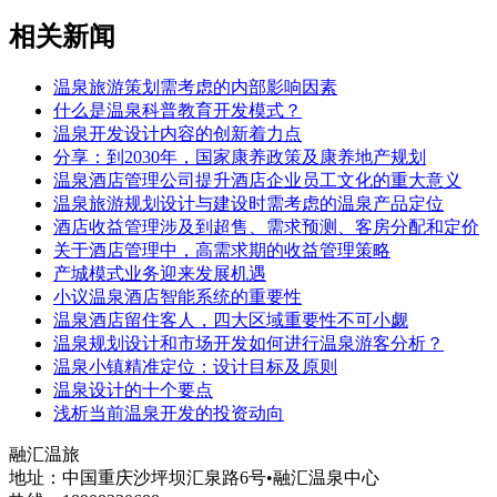
相关新闻
温泉旅游策划需考虑的内部影响因素
什么是温泉科普教育开发模式？
温泉开发设计内容的创新着力点
分享：到2030年，国家康养政策及康养地产规划
温泉酒店管理公司提升酒店企业员工文化的重大意义
温泉旅游规划设计与建设时需考虑的温泉产品定位
酒店收益管理涉及到超售、需求预测、客房分配和定价
关于酒店管理中，高需求期的收益管理策略
产城模式业务迎来发展机遇
小议温泉酒店智能系统的重要性
温泉酒店留住客人，四大区域重要性不可小觑
温泉规划设计和市场开发如何进行温泉游客分析？
温泉小镇精准定位：设计目标及原则
温泉设计的十个要点
浅析当前温泉开发的投资动向
融汇温旅
地址：中国重庆沙坪坝汇泉路6号•融汇温泉中心