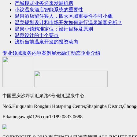
产城模式业务迎来发展机遇
小议温泉酒店智能系统的重要性
温泉酒店留住客人，四大区域重要性不可小觑
温泉规划设计和市场开发如何进行温泉游客分析？
温泉小镇精准定位：设计目标及原则
温泉设计的十个要点
浅析当前温泉开发的投资动向
专业领域
服务内容
案例展示
融汇动态
企业介绍
中国重庆沙坪坝汇泉路6号•融汇温泉中心
No6.Huiquanlu Ronghui Hotspring Center,Shapingba District,Chong
E:kamogawa@126.com
T:189 0833 0688