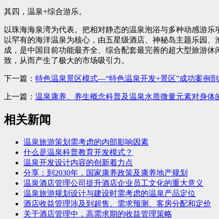
其四，温泉+综合游乐。
以珠海海泉湾为代表。把相对静态的温泉泡浴与多种动感游乐
以罕有的海洋温泉为核心，由五星级酒店、神秘岛主题乐园、
成，是中国目前功能最齐全、综合配套最完善的超大型旅游休
致，从而产生了极大的市场吸引力。
下一篇：
特色温泉景区模式—“特色温泉开发+景区”成功案例剖
上一篇：
温泉康养、养生概念科普及温泉水质微量元素对身体
相关新闻
温泉旅游策划需考虑的内部影响因素
什么是温泉科普教育开发模式？
温泉开发设计内容的创新着力点
分享：到2030年，国家康养政策及康养地产规划
温泉酒店管理公司提升酒店企业员工文化的重大意义
温泉旅游规划设计与建设时需考虑的温泉产品定位
酒店收益管理涉及到超售、需求预测、客房分配和定价
关于酒店管理中，高需求期的收益管理策略