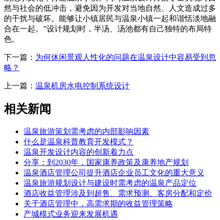
然与社会的低冲击，避免因为开发对当地自然、人文造成过多
的干扰与破坏。能够让小镇居民与温泉小镇一起和谐恬淡地融
合在一起。”设计规划时，半汤、汤池都有自己独特的布局特
色。
下一篇：
为何休闲景观人性化的问题在温泉设计中容易受到忽
略？
上一篇：
温泉机房水电控制系统设计
相关新闻
温泉旅游策划需考虑的内部影响因素
什么是温泉科普教育开发模式？
温泉开发设计内容的创新着力点
分享：到2030年，国家康养政策及康养地产规划
温泉酒店管理公司提升酒店企业员工文化的重大意义
温泉旅游规划设计与建设时需考虑的温泉产品定位
酒店收益管理涉及到超售、需求预测、客房分配和定价
关于酒店管理中，高需求期的收益管理策略
产城模式业务迎来发展机遇